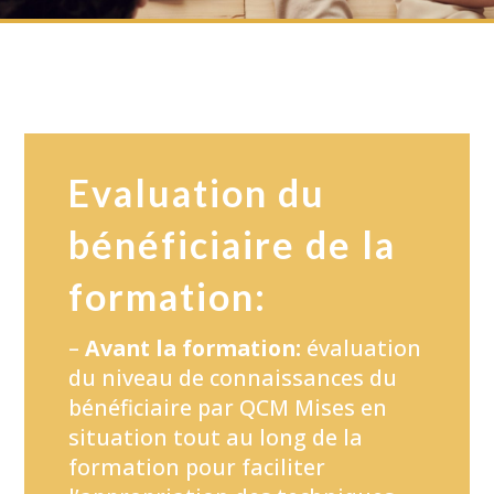
Evaluation du
bénéficiaire de la
formation:
–
Avant la formation:
évaluation
du niveau de connaissances du
bénéficiaire par QCM Mises en
situation tout au long de la
formation pour faciliter